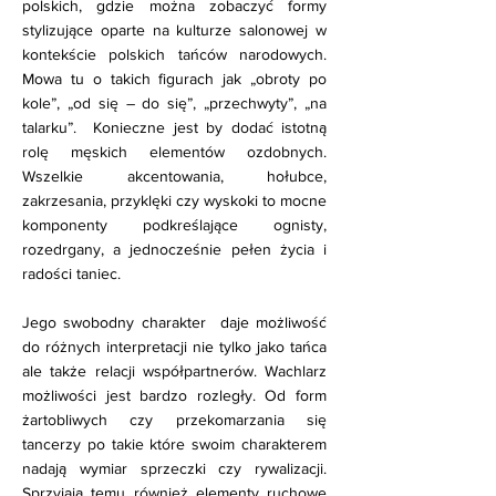
polskich, gdzie można zobaczyć formy
stylizujące oparte na kulturze salonowej w
kontekście polskich tańców narodowych.
Mowa tu o takich figurach jak „obroty po
kole”, „od się – do się”, „przechwyty”, „na
talarku”. Konieczne jest by dodać istotną
rolę męskich elementów ozdobnych.
Wszelkie akcentowania, hołubce,
zakrzesania, przyklęki czy wyskoki to mocne
komponenty podkreślające ognisty,
rozedrgany, a jednocześnie pełen życia i
radości taniec.
Jego swobodny charakter daje możliwość
do różnych interpretacji nie tylko jako tańca
ale także relacji współpartnerów. Wachlarz
możliwości jest bardzo rozległy. Od form
żartobliwych czy przekomarzania się
tancerzy po takie które swoim charakterem
nadają wymiar sprzeczki czy rywalizacji.
Sprzyjają temu również elementy ruchowe