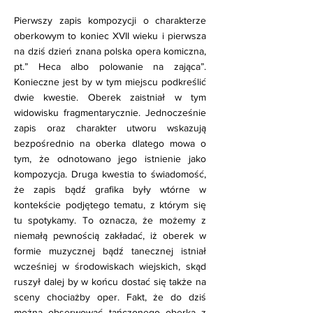
Pierwszy zapis kompozycji o charakterze
oberkowym to koniec XVII wieku i pierwsza
na dziś dzień znana polska opera komiczna,
pt.” Heca albo polowanie na zająca”.
Konieczne jest by w tym miejscu podkreślić
dwie kwestie. Oberek zaistniał w tym
widowisku fragmentarycznie. Jednocześnie
zapis oraz charakter utworu wskazują
bezpośrednio na oberka dlatego mowa o
tym, że odnotowano jego istnienie jako
kompozycja. Druga kwestia to świadomość,
że zapis bądź grafika były wtórne w
kontekście podjętego tematu, z którym się
tu spotykamy. To oznacza, że możemy z
niemałą pewnością zakładać, iż oberek w
formie muzycznej bądź tanecznej istniał
wcześniej w środowiskach wiejskich, skąd
ruszył dalej by w końcu dostać się także na
sceny chociażby oper. Fakt, że do dziś
można obserwować tańczonego oberka z